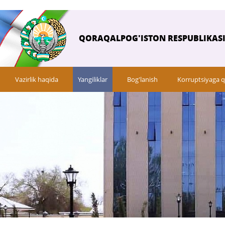
QORAQALPOG'ISTON RESPUBLIKASI 
Vazirlik haqida
Yangiliklar
Bog'lanish
Korruptsiyaga q