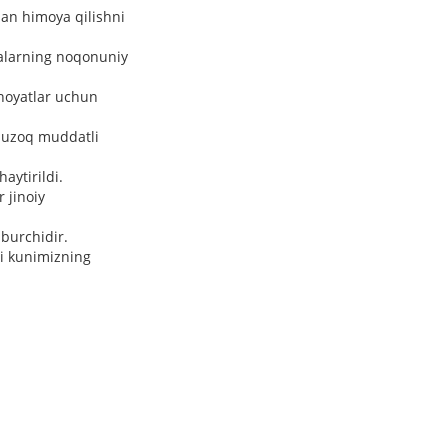
dan himoya qilishni
dalarning noqonuniy
inoyatlar uchun
a uzoq muddatli
aytirildi.
 jinoiy
 burchidir.
gi kunimizning