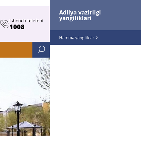
Adliya vazirligi
yangiliklari
Ishonch telefoni
1008
Hamma yangiliklar