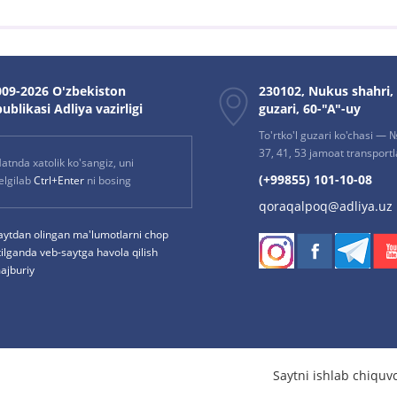
09-2026 O'zbekiston
230102, Nukus shahri,
ublikasi Adliya vazirligi
guzari, 60-"A"-uy
To'rtko'l guzari ko'chasi — № 
37, 41, 53 jamoat transportla
atnda xatolik ko'sangiz, uni
(+99855) 101-10-08
elgilab
Ctrl+Enter
ni bosing
qoraqalpoq@adliya.uz
aytdan olingan ma'lumotlarni chop
tilganda veb-saytga havola qilish
ajburiy
Saytni ishlab chiquv