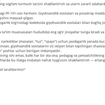
ing sog‘lom turmush tarzini shakllantirish va ularni zararli odatlar
agi PF-191-son Farmoni: Giyohvandlik vositalari va psixotrop mod
iqishni maqsad qilgan.
arlik to‘g‘risidagi kodeksida giyohvandlik vositalari bilan bog‘liq j
a ta'lim muassasalari hududida) eng og‘ir jinoyatlar turiga kiradi v
" narkotiklar (masalan, "tuz", "spays") uchun javobgarlik yanada kuch
an, giyohvandlik vositalarini o‘z ixtiyori bilan topshirgan shaxslar
an" yoshlar uchun berilgan imkoniyatdir.
ning ishi emas, balki har bir ota-ona, pedagog va jamoatchilikning
shlarda bu illatga nisbatan nafrat tuyg‘usini shakllantirish — ertan
ot tarafdorimiz!"