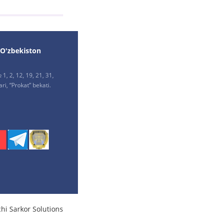
 O'zbekiston
1, 2, 12, 19, 21, 31,
ri, “Prokat” bekati.
chi
Sarkor Solutions