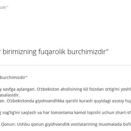
zdir"
birimizning fuqarolik burchimizdir"
 burchimizdir"
 xavfga aylangan. O‘zbekiston aholisining 60 foizdan ortig‘ini yoshla
asalasidir.
. O‘zbekistonda giyohvandlikka qarshi kurash quyidagi asosiy hujj
 sog‘lig‘ini saqlash va har tomonlama kamol topishi uchun shart-sh
"gi Qonun: Ushbu qonun giyohvandlik vositalarining muomalada bo‘li
.