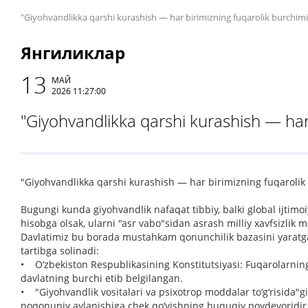
"Giyohvandlikka qarshi kurashish — har birimizning fuqarolik burchimi
Янгиликлар
13
МАЙ
2026 11:27:00
"Giyohvandlikka qarshi kurashish — har 
"Giyohvandlikka qarshi kurashish — har birimizning fuqarolik
Bugungi kunda giyohvandlik nafaqat tibbiy, balki global ijtimoiy
hisobga olsak, ularni "asr vabo"sidan asrash milliy xavfsizlik m
Davlatimiz bu borada mustahkam qonunchilik bazasini yaratgan
tartibga solinadi:
• O‘zbekiston Respublikasining Konstitutsiyasi: Fuqarolarning
davlatning burchi etib belgilangan.
• "Giyohvandlik vositalari va psixotrop moddalar to‘g‘risida
noqonuniy aylanishiga chek qo‘yishning huquqiy poydevoridir