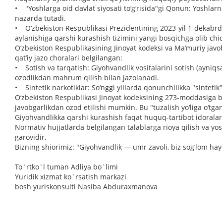
• "Yoshlarga oid davlat siyosati to‘g‘risida"gi Qonun: Yoshlarn
nazarda tutadi.
• O‘zbekiston Respublikasi Prezidentining 2023-yil 1-dekabrd
aylanishiga qarshi kurashish tizimini yangi bosqichga olib ch
O‘zbekiston Respublikasining Jinoyat kodeksi va Ma’muriy javobg
qat’iy jazo choralari belgilangan:
• Sotish va tarqatish: Giyohvandlik vositalarini sotish (ayniqs
ozodlikdan mahrum qilish bilan jazolanadi.
• Sintetik narkotiklar: So‘nggi yillarda qonunchilikka "sintetik
O‘zbekiston Respublikasi Jinoyat kodeksining 273-moddasiga bino
javobgarlikdan ozod etilishi mumkin. Bu "tuzalish yo‘liga o‘tg
Giyohvandlikka qarshi kurashish faqat huquq-tartibot idoralari
Normativ hujjatlarda belgilangan talablarga rioya qilish va yo
garovidir.
Bizning shiorimiz: "Giyohvandlik — umr zavoli, biz sog‘lom hay
To`rtko`l tuman Adliya bo`limi
Yuridik xizmat ko`rsatish markazi
bosh yuriskonsulti Nasiba Abduraxmanova