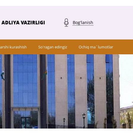
ADLIYA VAZIRLIGI
Bog'lanish
arshi kurashish
So'ragan edingiz
Ochiq ma`lumotlar