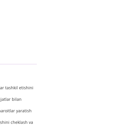
r tashkil etishini
atlar bilan
aroitlar yaratish
shini cheklash va