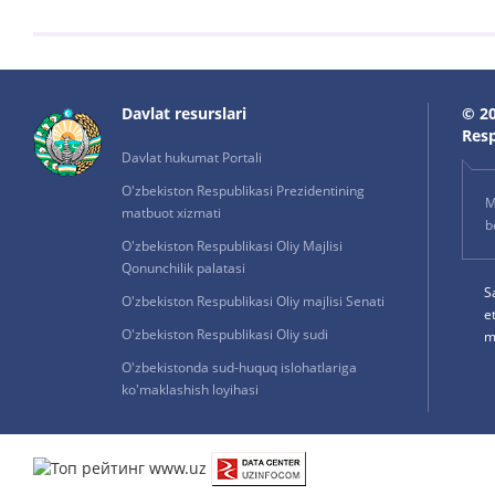
Davlat resurslari
© 20
Resp
Davlat hukumat Portali
O'zbekiston Respublikasi Prezidentining
M
matbuot xizmati
b
O'zbekiston Respublikasi Oliy Majlisi
Qonunchilik palatasi
S
O'zbekiston Respublikasi Oliy majlisi Senati
e
O'zbekiston Respublikasi Oliy sudi
m
O'zbekistonda sud-huquq islohatlariga
ko'maklashish loyihasi