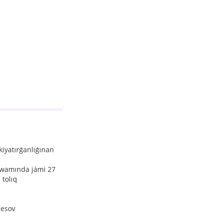
iyatırǵanlıǵınan
awamında jámi 27
 tolıq
pesov