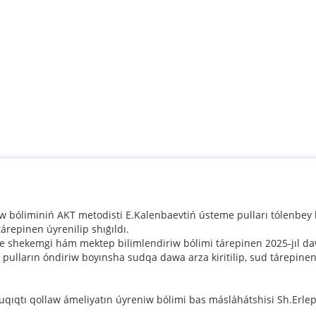
bóliminiń AKT metodisti E.Kalenbaevtiń ústeme pulları tólenbey k
tárepinen úyrenilip shıǵıldı.
 shekemgi hám mektep bilimlendiriw bólimi tárepinen 2025-jıl d
ulların óndiriw boyınsha sudqa dawa arza kiritilip, sud tárepinen
uqıqtı qollaw ámeliyatın úyreniw bólimi bas másláhátshisi Sh.Erle