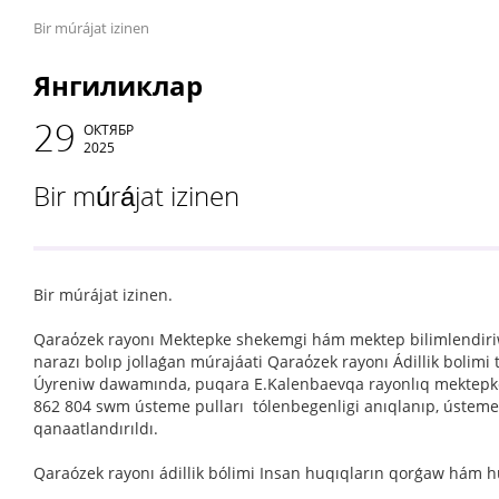
Bir múrájat izinen
Янгиликлар
29
ОКТЯБР
2025
Bir múrájat izinen
Bir múrájat izinen.
Qaraόzek rayonı Mektepke shekemgi hám mektep bilimlendiriw 
narazı bolıp jollaǵan múrajáati Qaraόzek rayonı Ádillik bolimi 
Úyreniw dawamında, puqara E.Kalenbaevqa rayonlıq mektepke
862 804 swm ústeme pulları tólenbegenligi anıqlanıp, ústeme p
qanaatlandırıldı.
Qaraózek rayonı ádillik bólimi Insan huqıqların qorǵaw hám h