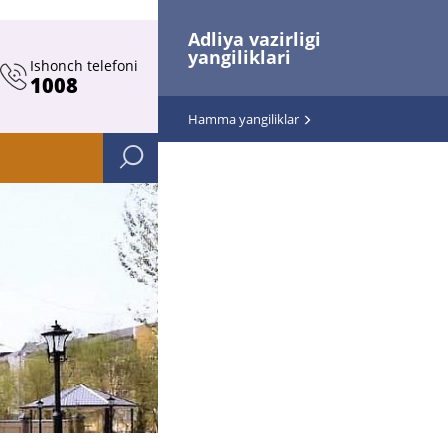
Adliya vazirligi
yangiliklari
Ishonch telefoni
1008
Hamma yangiliklar