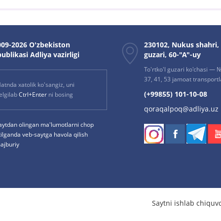
09-2026 O'zbekiston
230102, Nukus shahri,
ublikasi Adliya vazirligi
guzari, 60-"A"-uy
To'rtko'l guzari ko'chasi — № 
37, 41, 53 jamoat transportla
atnda xatolik ko'sangiz, uni
(+99855) 101-10-08
elgilab
Ctrl+Enter
ni bosing
qoraqalpoq@adliya.uz
aytdan olingan ma'lumotlarni chop
tilganda veb-saytga havola qilish
ajburiy
Saytni ishlab chiquv