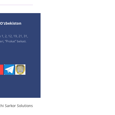
 O'zbekiston
1, 2, 12, 19, 21, 31,
ri, “Prokat” bekati.
chi
Sarkor Solutions