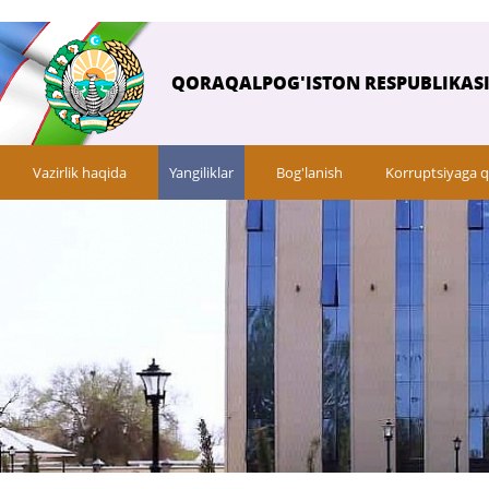
QORAQALPOG'ISTON RESPUBLIKASI 
Vazirlik haqida
Yangiliklar
Bog'lanish
Korruptsiyaga q