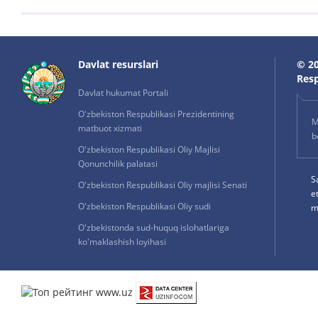
Davlat resurslari
© 20
Resp
Davlat hukumat Portali
O'zbekiston Respublikasi Prezidentining
M
matbuot xizmati
b
O'zbekiston Respublikasi Oliy Majlisi
Qonunchilik palatasi
S
O'zbekiston Respublikasi Oliy majlisi Senati
e
O'zbekiston Respublikasi Oliy sudi
m
O'zbekistonda sud-huquq islohatlariga
ko'maklashish loyihasi