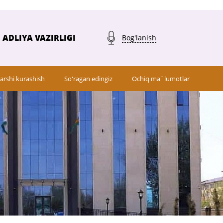
ADLIYA VAZIRLIGI
Bog'lanish
arshi kurashish
So'ragan edingiz
Ochiq ma`lumotlar