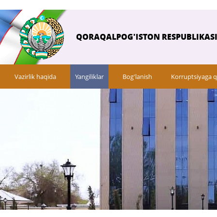
QORAQALPOG'ISTON RESPUBLIKASI 
Vazirlik haqida
Yangiliklar
Bog'lanish
Korruptsiyaga q