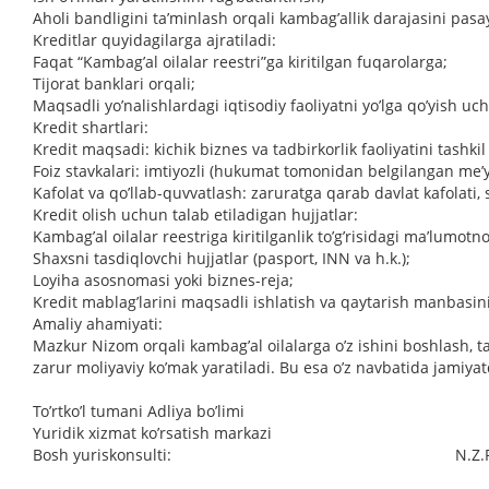
Аholi bandligini taʼminlash orqali kambagʼallik darajasini pasay
Kreditlar quyidagilarga ajratiladi:
Faqat “Kambagʼal oilalar reestri”ga kiritilgan fuqarolarga;
Tijorat banklari orqali;
Maqsadli yoʼnalishlardagi iqtisodiy faoliyatni yoʼlga qoʼyish uc
Kredit shartlari:
Kredit maqsadi: kichik biznes va tadbirkorlik faoliyatini tashkil 
Foiz stavkalari: imtiyozli (hukumat tomonidan belgilangan meʼy
Kafolat va qoʼllab-quvvatlash: zaruratga qarab davlat kafolati, 
Kredit olish uchun talab etiladigan hujjatlar:
Kambagʼal oilalar reestriga kiritilganlik toʼgʼrisidagi maʼlumot
Shaxsni tasdiqlovchi hujjatlar (pasport, INN va h.k.);
Loyiha asosnomasi yoki biznes-reja;
Kredit mablagʼlarini maqsadli ishlatish va qaytarish manbasini
Аmaliy ahamiyati:
Mazkur Nizom orqali kambagʼal oilalarga oʼz ishini boshlash, ta
zarur moliyaviy koʼmak yaratiladi. Bu esa oʼz navbatida jamiyatd
To’rtko’l tumani Adliya bo’limi
Yuridik xizmat ko’rsatish markazi
Bosh yuriskonsulti: N.Z.Radj