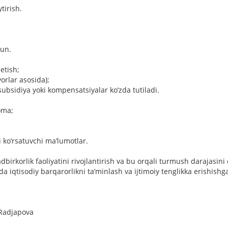
tirish.
hun.
etish;
orlar asosida);
subsidiya yoki kompensatsiyalar koʼzda tutiladi.
noma;
 koʼrsatuvchi maʼlumotlar.
dbirkorlik faoliyatini rivojlantirish va bu orqali turmush darajasin
a iqtisodiy barqarorlikni taʼminlash va ijtimoiy tenglikka erishishga
apova