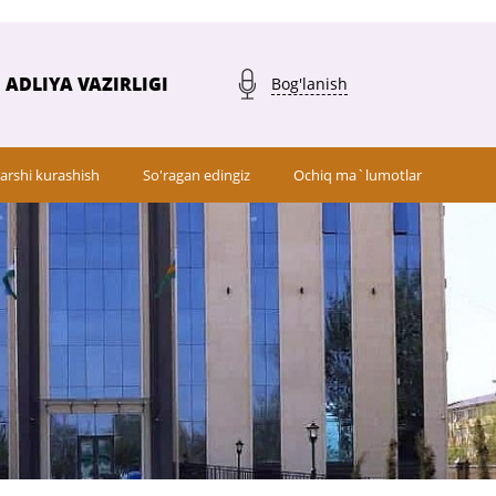
ADLIYA VAZIRLIGI
Bog'lanish
arshi kurashish
So'ragan edingiz
Ochiq ma`lumotlar