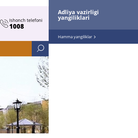
Adliya vazirligi
yangiliklari
Ishonch telefoni
1008
Hamma yangiliklar