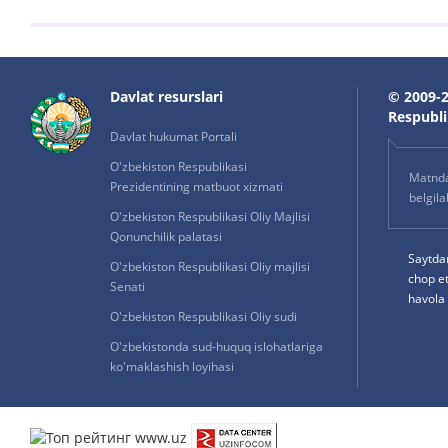
Davlat resurslari
© 2009-2
Respublik
Davlat hukumat Portali
O'zbekiston Respublikasi
Matnda 
Prezidentining matbuot xizmati
belgil
O'zbekiston Respublikasi Oliy Majlisi
Qonunchilik palatasi
Saytda
O'zbekiston Respublikasi Oliy majlisi
chop e
Senati
havola 
O'zbekiston Respublikasi Oliy sudi
O'zbekistonda sud-huquq islohatlariga
ko'maklashish loyihasi