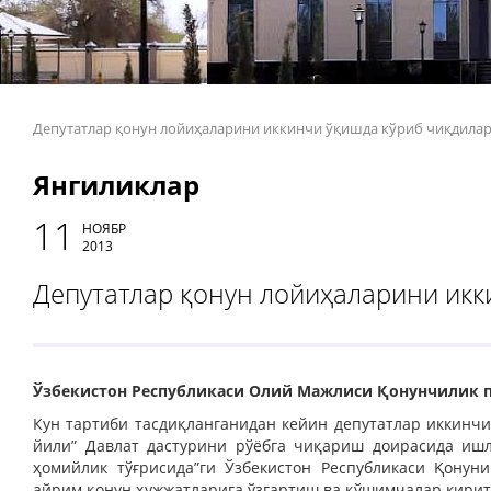
Депутатлар қонун лойиҳаларини иккинчи ўқишда кўриб чиқдила
Янгиликлар
11
НОЯБР
2013
Депутатлар қонун лойиҳаларини икк
Ўзбекистон Республикаси Олий Мажлиси Қонунчилик п
Кун тартиби тасдиқланганидан кейин депутатлар иккинчи
йили” Давлат дастурини рўёбга чиқариш доирасида ишл
ҳомийлик тўғрисида”ги Ўзбекистон Республикаси Қонун
айрим қонун ҳужжатларига ўзгартиш ва қўшимчалар кирит