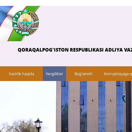
QORAQALPOG'ISTON RESPUBLIKASI ADLIYA VAZ
Vazirlik haqida
Yangiliklar
Bog'lanish
Korruptsiyaga q