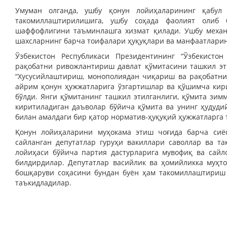
Умуман олганда, ушбу қонун лойиҳаларининг қабул
такомиллаштирилишига, ушбу соҳада фаолият олиб 
шаффофлигини таъминлашга хизмат қилади. Ушбу механ
шахсларнинг барча тоифалари ҳуқуқлари ва манфаатлари
Ўзбекистон Республикаси Президентининг “Ўзбекисто
рақобатни ривожлантириш давлат қўмитасини ташкил э
“Хусусийлаштириш, монополиядан чиқариш ва рақобатн
айрим қонун ҳужжатларига ўзгартишлар ва қўшимча кири
бўлди. Янги қўмитанинг ташкил этилганлиги, қўмита зим
киритиладиган даъволар бўйича қўмита ва унинг ҳудуди
билан амалдаги бир қатор норматив-ҳуқуқий ҳужжатларга
Қонун лойиҳаларини муҳокама этиш чоғида барча сиёс
сайланган депутатлар гуруҳи вакиллари саволлар ва т
лойиҳаси бўйича партия дастурларига мувофиқ ва сайл
билдирдилар. Депутатлар васийлик ва ҳомийликка муҳт
бошқаруви соҳасини бундан буён ҳам такомиллаштириш
таъкидладилар.