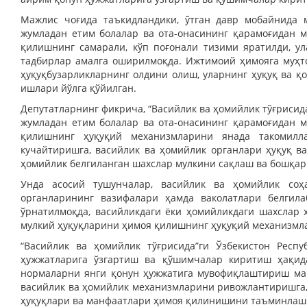
Мажлис чоғида таъкидландики, ўтган давр мобайнида 
жумладан етим болалар ва ота-онасининг қарамоғидан 
қилишнинг самарали, кўп поғонали тизими яратилди, у
тадбирлар амалга оширилмоқда. Ижтимоий ҳимояга муҳто
ҳуқуқбузарликларнинг олдини олиш, уларнинг ҳуқуқ ва 
ишлари йўлга қўйилган.
Депутатларнинг фикрича, “Васийлик ва ҳомийлик тўғрисид
жумладан етим болалар ва ота-онасининг қарамоғидан 
қилишнинг ҳуқуқий механизмларини янада такомилла
кучайтиришга, васийлик ва ҳомийлик органлари ҳуқуқ в
ҳомийлик белгиланган шахслар мулкини сақлаш ва бошқар
Унда асосий тушунчалар, васийлик ва ҳомийлик соҳа
органларининг вазифалари ҳамда ваколатлари белгил
ўрнатилмоқда, васийликдаги ёки ҳомийликдаги шахслар 
мулкий ҳуқуқларини ҳимоя қилишнинг ҳуқуқий механизмл
“Васийлик ва ҳомийлик тўғрисида”ги Ўзбекистон Респ
ҳужжатларига ўзгартиш ва қўшимчалар киритиш ҳақида
нормаларни янги қонун ҳужжатига мувофиқлаштириш мақ
васийлик ва ҳомийлик механизмларини ривожлантиришга, 
ҳуқуқлари ва манфаатлари ҳимоя қилинишини таъминлаш