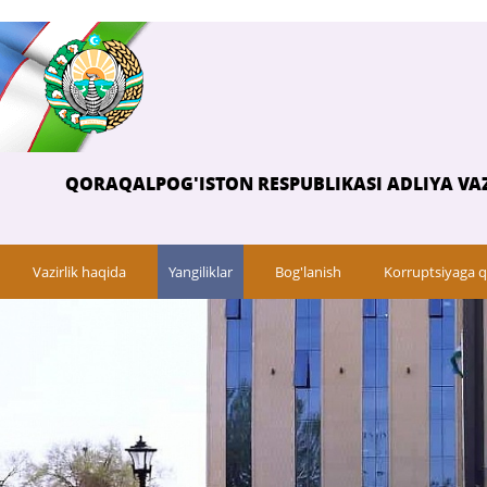
QORAQALPOG'ISTON RESPUBLIKASI ADLIYA VAZ
Vazirlik haqida
Yangiliklar
Bog'lanish
Korruptsiyaga q