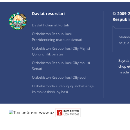
Davlat resurslari
© 2009-2
Respublik
Davlat hukumat Portali
O'zbekiston Respublikasi
Matnda 
Prezidentining matbuot xizmati
belgil
O'zbekiston Respublikasi Oliy Majlisi
Qonunchilik palatasi
Saytda
O'zbekiston Respublikasi Oliy majlisi
chop e
Senati
havola 
O'zbekiston Respublikasi Oliy sudi
O'zbekistonda sud-huquq islohatlariga
ko'maklashish loyihasi