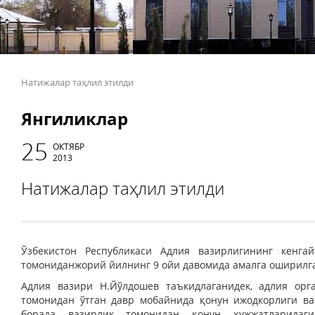
Натижалар таҳлил этилди
Янгиликлар
25
ОКТЯБР
2013
Натижалар таҳлил этилди
Ўзбекистон Республикаси Адлия вазирлигининг кенга
томониданжорий йилнинг 9 ойи давомида амалга оширилга
Адлия вазири Н.Йўлдошев таъкидлаганидек, адлия орг
томонидан ўтган давр мобайнида қонун ижодкорлиги в
борада вазирлик томонидан қонун ҳужжатларидаг