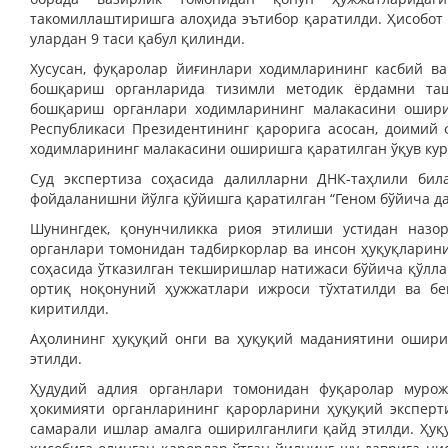
такомиллаштиришга алоҳида эътибор қаратилди. Ҳисобот
улардан 9 таси қабул қилинди.
Хусусан, фуқаролар йиғинлари ходимларининг касбий в
бошқариш органларида тизимли методик ёрдамни таш
бошқариш органлари ходимларининг малакасини ошириш
Республикаси Президентининг қарорига асосан, доимий
ходимларининг малакасини оширишга қаратилган ўқув кур
Суд экспертиза соҳасида далилларни ДНК-таҳлили бил
фойдаланишни йўлга қўйишга қаратилган “Геном бўйича да
Шунингдек, қонунчиликка риоя этилиши устидан назор
органлари томонидан тадбиркорлар ва инсон ҳуқуқлари
соҳасида ўтказилган текширишлар натижаси бўйича қўлла
ортиқ ноқонуний ҳужжатлари ижроси тўхтатилди ва бе
киритилди.
Аҳолининг ҳуқуқий онги ва ҳуқуқий маданиятини ошири
этилди.
Ҳудудий адлия органлари томонидан фуқаролар муро
ҳокимияти органларининг қарорларини ҳуқуқий эксперт
самарали ишлар амалга оширилганлиги қайд этилди. Ҳуқу