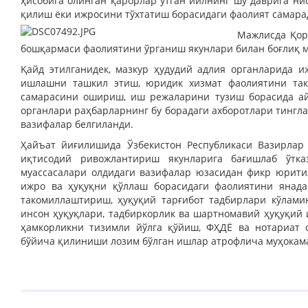
ҳисобига олинган қарорлар ўтган йилнинг шу даврига ни
қилиш ёки ижросини тўхтатиш борасидаги фаолият самара
Мажлисда Қор
бошқармаси фаолиятини ўрганиш якунлари билан боғлиқ м
Қайд этилганидек, мазкур ҳудудий адлия органларида
ишлашни ташкил этиш, юридик хизмат фаолиятини тако
самарасини ошириш, иш режаларини тузиш борасида ай
органлари раҳбарларнинг бу борадаги ахборотлари тингл
вазифалар белгиланди.
Ҳайъат йиғилишида Ўзбекистон Республикаси Вазирлар
иқтисодий ривожлантириш якунларига бағишлаб ўтк
муассасалари олдидаги вазифалар юзасидан фикр юритил
ижро ва ҳуқуқни қўллаш борасидаги фаолиятини янада
такомиллаштириш, ҳуқуқий тарғибот тадбирлари кўлам
инсон ҳуқуқлари, тадбиркорлик ва шартномавий ҳуқуқий 
ҳамкорликни тизимли йўлга қўйиш, ФҲДЁ ва нотариат
бўйича қилиниши лозим бўлган ишлар атрофлича муҳокама