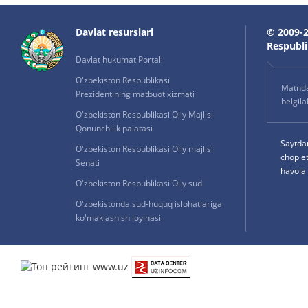
Davlat resurslari
© 2009-2
Respublik
Davlat hukumat Portali
O'zbekiston Respublikasi
Matnda 
Prezidentining matbuot xizmati
belgil
O'zbekiston Respublikasi Oliy Majlisi
Qonunchilik palatasi
Saytda
O'zbekiston Respublikasi Oliy majlisi
chop e
Senati
havola 
O'zbekiston Respublikasi Oliy sudi
O'zbekistonda sud-huquq islohatlariga
ko'maklashish loyihasi