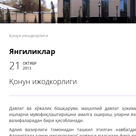
Қонун ижодкорлиги
Янгиликлар
21
ОКТЯБР
2013
Қонун ижодкорлиги
Давлат ва хўжалик бошқаруви, маҳаллий давлат ҳоким
ишларни мувофиқлаштиришни амалга ошириш, уларни ях
вазифаларидан бири ҳисобланади.
Адлия вазирлиги томонидан ташкил этилган навбатда
фаолиятида қонун ижодкорлиги” мавзуси юзасидан фикр ю