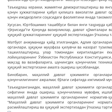
Таъкидлаш керакки, жамиятни демократлаштириш ва ян
қонун ҳужжатларини қабул қилишга ваколатли давлат о
қонун ижодкорлиги соҳасидаги фаолиятини янада такомил
Хусусан, Юртбошимиз ташаббуси билан янги таҳрирда қаб
тўғрисида”ги Қонунда вазирликлар, давлат қўмиталари 
ҳуқуқий ҳужжатларининг ҳуқуқий экспертизадан ўтказиш т
Матбуот анжуманида қайд этилганидек, Адлия органлари
органлари, ҳуқуқни муҳофаза қилувчи ва назорат тузил
ташкиллаштириш, улар томонидан киритиладиган ё
лойиҳаларининг Ўзбекистон Республикаси Конституцияси,
мақсад ва вазифаларига, шунингдек қонунчилик техни
ҳуқуқий экспертизани амалга ошириш ҳисобланади.
Бинобарин, маҳаллий давлат ҳокимияти органлари
қонунчилигининг ажралмас бўлаги сифатида ижтимоий мун
Таъкидланганидек, маҳаллий давлат ҳокимияти органла
сифатини янада ошириш, қонунчиликка мувофиқ ишла
маҳаллий давлат ҳокимияти органларининг норматив-ҳ
“Маҳаллий давлат ҳокимияти органларининг нормати
расмийлаштириш ва ҳуқуқий экспертизадан ўтказиш тарти