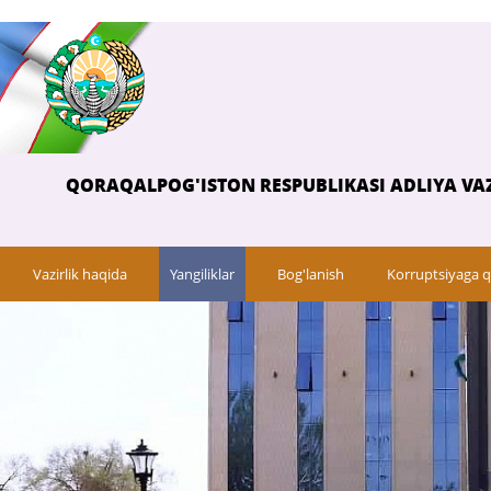
QORAQALPOG'ISTON RESPUBLIKASI ADLIYA VAZ
Vazirlik haqida
Yangiliklar
Bog'lanish
Korruptsiyaga q