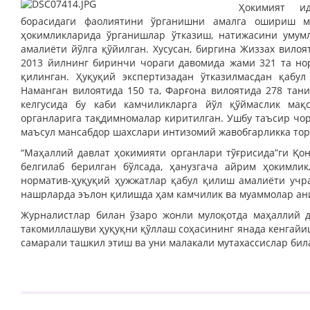
Ҳокимият ид
борасидаги фаолиятини ўрганишни амалга ошириш ма
ҳокимликларида ўрганишлар ўтказиш, натижасини умум
амалиёти йўлга қўйилган. Хусусан, биргина Жиззах вилоя
2013 йилнинг биринчи чораги давомида жами 321 та нор
қилинган. Ҳуқуқий экспертизадан ўтказилмасдан қабу
Наманган вилоятида 150 та, Фарғона вилоятида 278 тан
келгусида бу каби камчиликларга йўл қўймаслик мақ
органларига тақдимномалар киритилган. Ушбу таъсир чо
маъсул мансабдор шахслари интизомий жавобгарликка тор
“Маҳаллий давлат ҳокимияти органлари тўғрисида”ги Қо
белгилаб берилган бўлсада, ҳанузгача айрим ҳокимли
норматив-ҳуқуқий ҳужжатлар қабул қилиш амалиёти учр
нашрларда эълон қилишда ҳам камчилик ва муаммолар ан
Журналистлар билан ўзаро жонли мулоқотда маҳаллий 
такомиллашуви ҳуқуқни қўллаш соҳасининг янада кенгайи
самарали ташкил этиш ва уни малакали мутахассислар бил