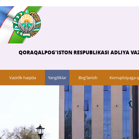
QORAQALPOG'ISTON RESPUBLIKASI ADLIYA VAZ
Vazirlik haqida
Yangiliklar
Bog'lanish
Korruptsiyaga q