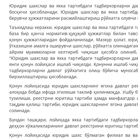
Юридик шахслар ва якка тартибдаги тадбиркорларни да
босқичи ҳисобланади. Юридик шахслар ва якка тартибда
берувчи ҳужжатларини расмийлаштириш рўйхатга олувчи 
Таъкидлаш керакки, юридик шахслар ва якка тартибдаги 
база бир қанча норматив-ҳуқуқий ҳужжатлар билан тав
қонун ҳужжатларидан фойдаланилади. Мазкур ҳолат, юри
ўтказишни амалга оширувчи шахслар, рўйхатга олинадига
айрим муаммоларни келтириб чиқиши ҳисобга олиниб,
“Юридик шахслар ва якка тартибдаги тадбиркорларни дав
янги қонун лойиҳаси ишлаб чиқилди. Қонунни ишлаб чиқи
тадбиркорларни давлат рўйхатига олиш бўйича муноса
бирхиллаштириш ҳисобланади.
Қонун лойиҳасида юридик шахсларнинг ягона давлат ре
алоҳида бобда ифода этилиши таклиф қилинмоқда. Ушбу б
тузилиши, реестрни юритиш тартиби ҳамда манфаатдор 
тақдим қилиш тартиби, юридик шахсларнинг ягона давла
солинади.
Бундан ташқари, лойиҳада якка тартибдаги тадбиркорл
деҳқон хўжаликларининг давлат реестрини юритиш тартиб
Қонун лойиҳасида юридик шахс бўлмаган филиал ва ва