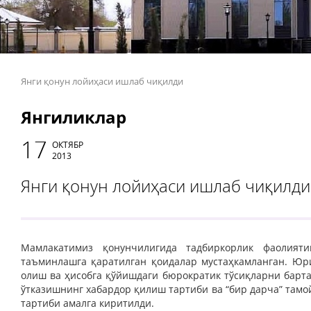
Янги қонун лойиҳаси ишлаб чиқилди
Янгиликлар
17
ОКТЯБР
2013
Янги қонун лойиҳаси ишлаб чиқилди
Мамлакатимиз қонунчилигида тадбиркорлик фаолия
таъминлашга қаратилган қоидалар мустаҳкамланган. Юри
олиш ва ҳисобга қўйишдаги бюрократик тўсиқларни барта
ўтказишнинг хабардор қилиш тартиби ва “бир дарча” там
тартиби амалга киритилди.