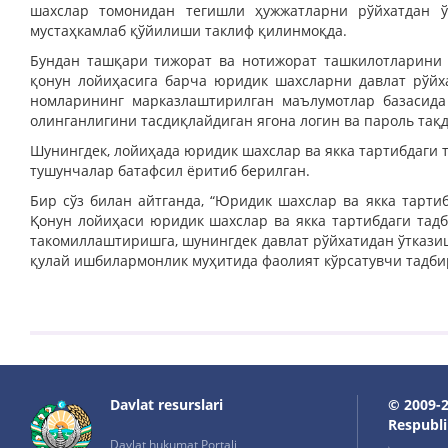
шахслар томонидан тегишли ҳужжатларни рўйхатдан ў
мустаҳкамлаб қўйилиши таклиф қилинмоқда.
Бундан ташқари тижорат ва нотижорат ташкилотларини
қонун лойиҳасига барча юридик шахсларни давлат рўйх
номларининг марказлаштирилган маълумотлар базасида
олинганлигини тасдиқлайдиган ягона логин ва пароль тақ
Шунингдек, лойиҳада юридик шахслар ва якка тартибдаги 
тушунчалар батафсил ёритиб берилган.
Бир сўз билан айтганда, “Юридик шахслар ва якка тарти
Қонун лойиҳаси юридик шахслар ва якка тартибдаги тад
такомиллаштиришга, шунингдек давлат рўйхатидан ўтказ
қулай ишбилармонлик муҳитида фаолият кўрсатувчи тадби
Davlat resurslari
© 2009-2
Respublik
Davlat hukumat Portali