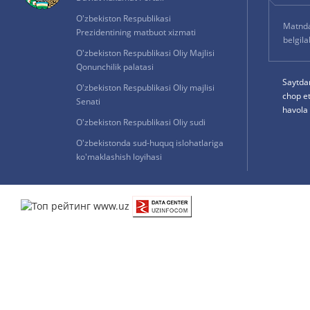
O'zbekiston Respublikasi
Matnda 
Prezidentining matbuot xizmati
belgil
O'zbekiston Respublikasi Oliy Majlisi
Qonunchilik palatasi
Saytda
O'zbekiston Respublikasi Oliy majlisi
chop e
Senati
havola 
O'zbekiston Respublikasi Oliy sudi
O'zbekistonda sud-huquq islohatlariga
ko'maklashish loyihasi