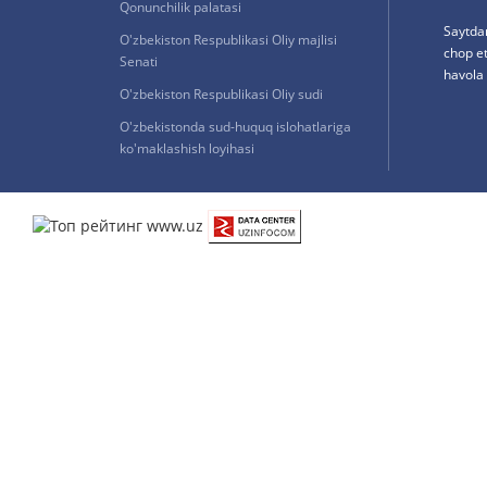
Qonunchilik palatasi
Saytda
O'zbekiston Respublikasi Oliy majlisi
chop e
Senati
havola 
O'zbekiston Respublikasi Oliy sudi
O'zbekistonda sud-huquq islohatlariga
ko'maklashish loyihasi