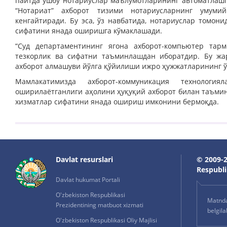
пайтда ушбу нотариуслар маълумотларининг автоматлаш
“Нотариат” ахборот тизими нотариусларнинг умум
кенгайтиради. Бу эса, ўз навбатида, нотариуслар томон
сифатини янада оширишга кўмаклашади.
“Суд департаментининг ягона ахборот-компьютер тар
тезкорлик ва сифатни таъминлашдан иборатдир. Бу жа
ахборот алмашуви йўлга қўйилиши ижро ҳужжатларининг ў
Мамлакатимизда ахборот-коммуникация технологи
оширилаётганлиги аҳолини ҳуқуқий ахборот билан таъми
хизматлар сифатини янада ошириш имконини бермоқда.
Davlat resurslari
© 2009-2
Respublik
Davlat hukumat Portali
O'zbekiston Respublikasi
Matnda 
Prezidentining matbuot xizmati
belgil
O'zbekiston Respublikasi Oliy Majlisi