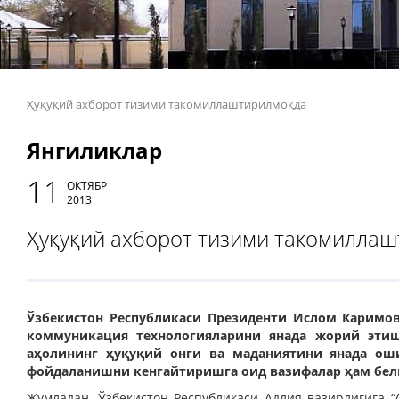
Ҳуқуқий ахборот тизими такомиллаштирилмоқда
Янгиликлар
11
ОКТЯБР
2013
Ҳуқуқий ахборот тизими такомилла
Ўзбекистон Республикаси Президенти Ислом Каримов
коммуникация технологияларини янада жорий этиш
аҳолининг ҳуқуқий онги ва маданиятини янада ош
фойдаланишни кенгайтиришга оид вазифалар ҳам белг
Жумладан, Ўзбекистон Республикаси Адлия вазирлигига “