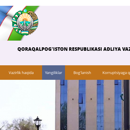
QORAQALPOG'ISTON RESPUBLIKASI ADLIYA VAZ
Vazirlik haqida
Yangiliklar
Bog'lanish
Korruptsiyaga q