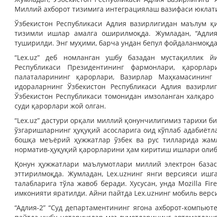
Миллий ахборот тизимига интеграциялаш вазифаси юклат
Ўзбекистон Республикаси Адлия вазирлигидан маълум 
тизимли ишлар амалга оширилмоқда. Жумладан, “Адлия
туширилди. Энг муҳими, барча ундан бепул фойдаланмоқда
“Lex.uz” деб номланган ушбу базадан мустақиллик й
Республикаси Президентининг фармонлари, қарорла
палаталарининг қарорлари, Вазирлар Маҳкамасининг 
идораларнинг Ўзбекистон Республикаси Адлия вазирлиг
Ўзбекистон Республикаси томонидан имзоланган халқаро
суди қарорлари жой олган.
“Lex.uz” дастури орқали миллий қонунчилигимиз тарихи б
ўзгаришларнинг ҳуқуқий асосларига оид кўплаб адабиётл
бошқа меъёрий ҳужжатлар ўзбек ва рус тилларида жам
норматив-ҳуқуқий қарорларини ҳам киритиш ишлари олиб
Қонун ҳужжатлари маълумотлари миллий электрон база
эттирилмоқда. Жумладан, Lex.uzнинг янги версияси иш
талабларига тўла жавоб беради. Хусусан, унда Mozilla Fir
имконияти яратилди. Айни пайтда Lex.uzнинг мобиль верс
“Адлия-2” “Суд департаментининг ягона ахборот-компьют