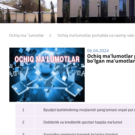
Ochiq ma`lumotlar
Ochiq ma'lumotlar portalida va rasmiy veb-
06.04.2024
Ochiq ma'lumotlar p
bo'lgan ma'umotlar
1
Byudjet tashkilotining rivojlanish jamg'armasi orqali pul m
2
Debitorlik va kreditorlik qarzlari haqida ma'lumot
3
Xarajatlar smetasini bajarish bo'yicha hisobot