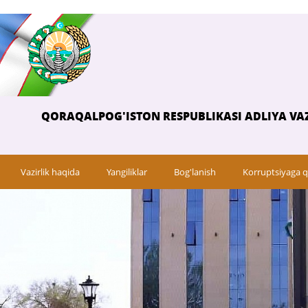
QORAQALPOG'ISTON RESPUBLIKASI ADLIYA VAZ
Vazirlik haqida
Yangiliklar
Bog'lanish
Korruptsiyaga q