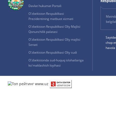
Respublik
Davlat hukumat Portali
O'zbekiston Respublikasi
Matnda 
Prezidentining matbuot xizmati
belgil
O'zbekiston Respublikasi Oliy Majlisi
Qonunchilik palatasi
Saytda
O'zbekiston Respublikasi Oliy majlisi
chop e
Senati
havola 
O'zbekiston Respublikasi Oliy sudi
O'zbekistonda sud-huquq islohatlariga
ko'maklashish loyihasi