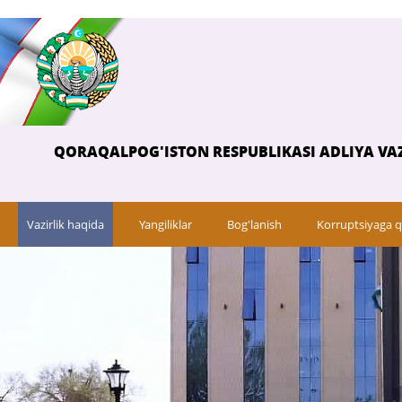
QORAQALPOG'ISTON RESPUBLIKASI ADLIYA VAZ
Vazirlik haqida
Yangiliklar
Bog'lanish
Korruptsiyaga q