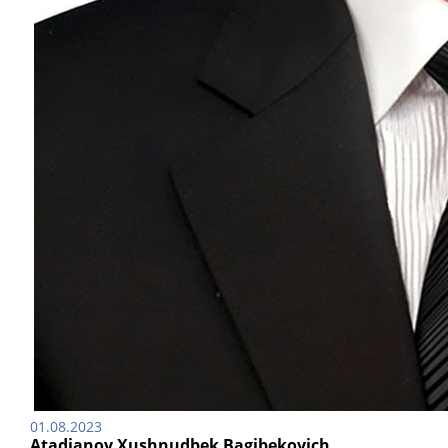
01.08.2023
Atadjanov Xushnudbek Bagibekovich