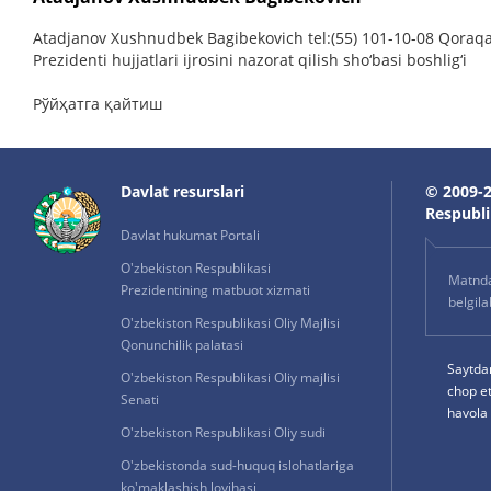
Atadjanov Xushnudbek Bagibekovich tel:(55) 101-10-08 Qoraqalp
Prezidenti hujjatlari ijrosini nazorat qilish sho‘basi boshlig‘i
Рўйҳатга қайтиш
Davlat resurslari
© 2009-2
Respublik
Davlat hukumat Portali
O'zbekiston Respublikasi
Matnda 
Prezidentining matbuot xizmati
belgil
O'zbekiston Respublikasi Oliy Majlisi
Qonunchilik palatasi
Saytda
O'zbekiston Respublikasi Oliy majlisi
chop e
Senati
havola 
O'zbekiston Respublikasi Oliy sudi
O'zbekistonda sud-huquq islohatlariga
ko'maklashish loyihasi