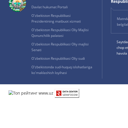
Respublik
Davlat hukumat Portali
O'zbekiston Respublikasi
Matnda 
Prezidentining matbuot xizmati
belgil
O'zbekiston Respublikasi Oliy Majlisi
Qonunchilik palatasi
Saytda
O'zbekiston Respublikasi Oliy majlisi
chop e
Senati
havola 
O'zbekiston Respublikasi Oliy sudi
O'zbekistonda sud-huquq islohatlariga
ko'maklashish loyihasi