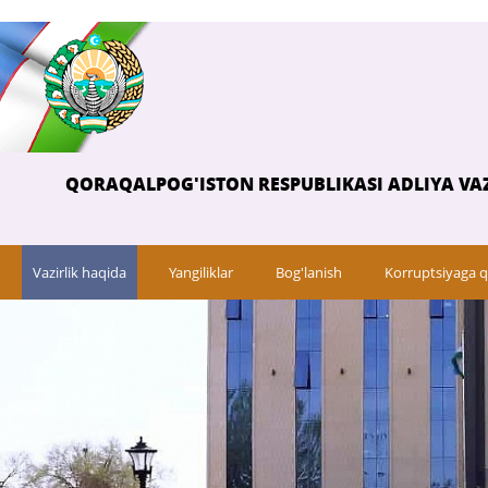
QORAQALPOG'ISTON RESPUBLIKASI ADLIYA VAZ
Vazirlik haqida
Yangiliklar
Bog'lanish
Korruptsiyaga q