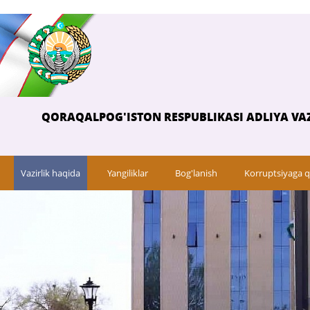
QORAQALPOG'ISTON RESPUBLIKASI ADLIYA VAZ
Vazirlik haqida
Yangiliklar
Bog'lanish
Korruptsiyaga q