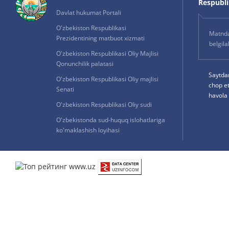
Respublik
Davlat hukumat Portali
O'zbekiston Respublikasi
Matnda 
Prezidentining matbuot xizmati
belgil
O'zbekiston Respublikasi Oliy Majlisi
Qonunchilik palatasi
Saytda
O'zbekiston Respublikasi Oliy majlisi
chop e
Senati
havola 
O'zbekiston Respublikasi Oliy sudi
O'zbekistonda sud-huquq islohatlariga
ko'maklashish loyihasi