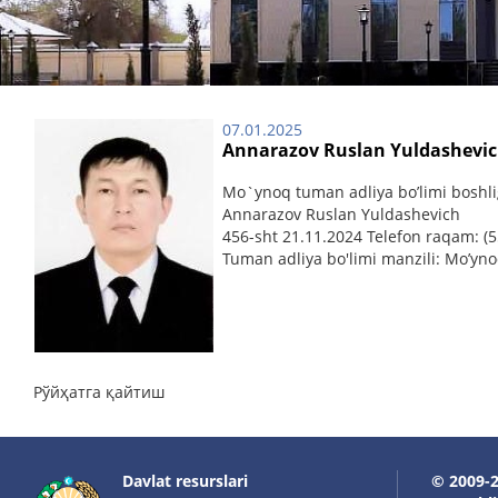
07.01.2025
Annarazov Ruslan Yuldashevi
Mo`ynoq tuman adliya bo’limi boshlig
Annarazov Ruslan Yuldashevich
456-sht 21.11.2024 Telefon raqam: (5
Tuman adliya bo'limi manzili: Mo’yn
Рўйҳатга қайтиш
Davlat resurslari
© 2009-2