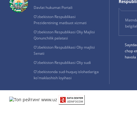
Respublik
Davlat hukumat Portali
O'zbekiston Respublikasi
Matnda 
Prezidentining matbuot xizmati
belgil
O'zbekiston Respublikasi Oliy Majlisi
Qonunchilik palatasi
Saytda
O'zbekiston Respublikasi Oliy majlisi
chop e
Senati
havola 
O'zbekiston Respublikasi Oliy sudi
O'zbekistonda sud-huquq islohatlariga
ko'maklashish loyihasi