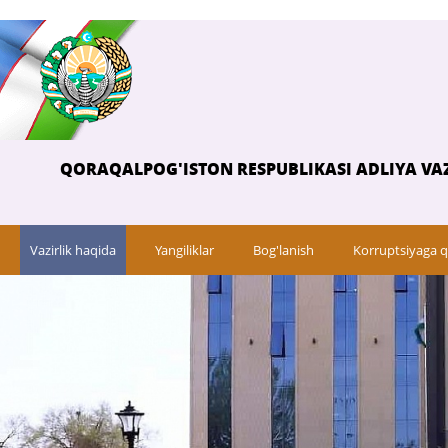
QORAQALPOG'ISTON RESPUBLIKASI ADLIYA VAZ
Vazirlik haqida
Yangiliklar
Bog'lanish
Korruptsiyaga q