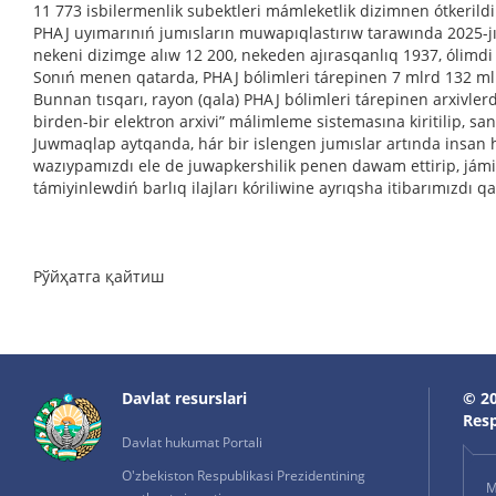
11 773 isbilermenlik subektleri mámleketlik dizimnen ótkerildi
PHAJ uyımarınıń jumısların muwapıqlastırıw tarawında 2025-jıl
nekeni dizimge alıw 12 200, nekeden ajırasqanlıq 1937, ólimdi 
Sonıń menen qatarda, PHAJ bólimleri tárepinen 7 mlrd 132 mln
Bunnan tısqarı, rayon (qala) PHAJ bólimleri tárepinen arxivler
birden-bir elektron arxivi” málimleme sistemasına kiritilip, sanl
Juwmaqlap aytqanda, hár bir islengen jumıslar artında insan h
wazıypamızdı ele de juwapkershilik penen dawam ettirip, jámi
támiyinlewdiń barlıq ilajları kóriliwine ayrıqsha itibarımızdı q
Рўйҳатга қайтиш
Davlat resurslari
© 20
Resp
Davlat hukumat Portali
O'zbekiston Respublikasi Prezidentining
M