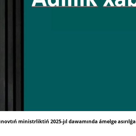
unovtıń ministrliktiń 2025-jıl dawamında ámelge asırılǵa