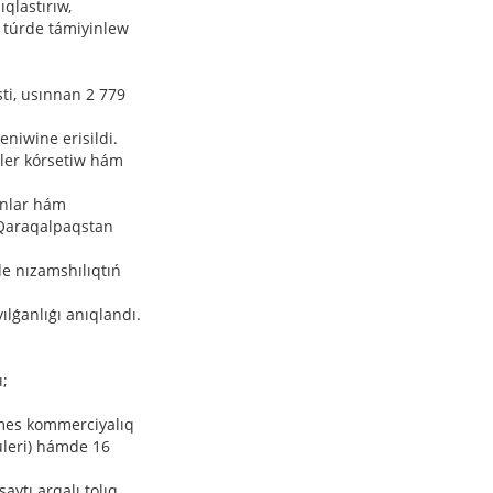
qlastırıw,
r túrde támiyinlew
sti, usınnan 2 779
niwine erisildi.
tler kórsetiw hám
anlar hám
n Qaraqalpaqstan
e nızamshılıqtıń
lǵanlıǵı anıqlandı.
ı;
mes kommerciyalıq
uleri) hámde 16
ytı arqalı tolıq