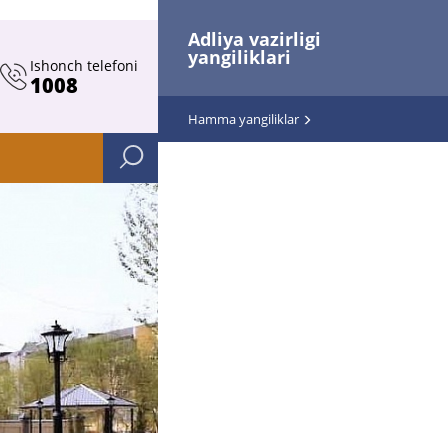
Adliya vazirligi
yangiliklari
Ishonch telefoni
1008
Hamma yangiliklar