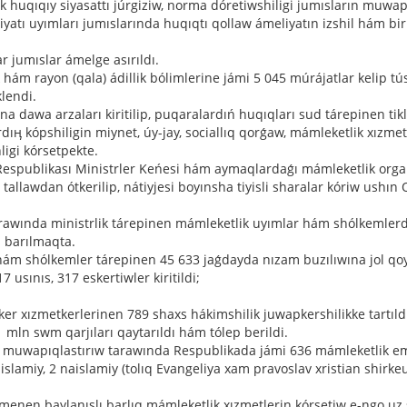
ik huqıqıy siyasattı júrgiziw, norma dóretiwshiligi jumısların muwapı
iyatı uyımları jumıslarında huqıqtı qollaw ámeliyatın izshil hám bi
 jumıslar ámelge asırıldı.
 hám rayon (qala) ádillik bólimlerine jámi 5 045 múrájatlar kelip tú
klendi.
awa arzaları kiritilip, puqaralardıń huqıqları sud tárepinen tikle
dıӊ kópshiligin miynet, úy-jay, sociallıq qorǵaw, mámleketlik xızme
ligi kórsetpekte.
n Respublikası Ministrler Keńesi hám aymaqlardaǵı mámleketlik org
tallawdan ótkerilip, nátiyjesi boyınsha tiyisli sharalar kóriw ushı
arawında ministrlik tárepinen mámleketlik uyımlar hám shólkemlerd
p barılmaqta.
hám shólkemler tárepinen 45 633 jaǵdayda nızam buzılıwına jol qoyı
usınıs, 317 eskertiwler kiritildi;
 xızmetkerlerinen 789 shaxs hákimshilik juwapkershilikke tartıld
 mln swm qarjıları qaytarıldı hám tólep berildi.
n muwapıqlastırıw tarawında Respublikada jámi 636 mámleketlik e
slamiy, 2 naislamiy (tolıq Evangeliya xam pravoslav xristian shirke
en baylanıslı barlıq mámleketlik xızmetlerin kórsetiw e-ngo.uz sa