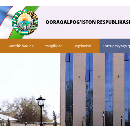
QORAQALPOG'ISTON RESPUBLIKASI 
Vazirlik haqida
Yangiliklar
Bog'lanish
Korruptsiyaga q