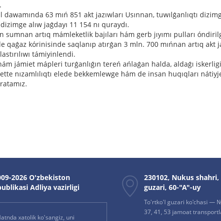
.
 dawamında 63 mıń 851 akt jazıwları Usınnan, tuwılǵanlıqtı dizimg
dizimge alıw jaǵdayı 11 154 nı quraydı.
 sumnan artıq mámleketlik bajıları hám gerb jıyımı pulları óndiril
de qaǵaz kórinisinde saqlanıp atırǵan 3 mln. 700 mıńnan artıq akt j
astırılıwı támiyinlendi.
ám jámiet mápleri turǵanlıǵın tereń ańlaǵan halda, aldaǵı iskerli
ette nızamlılıqtı elede bekkemlewge hám de insan huqıqları nátiyje
aratamız.
09-2026 O'zbekiston
230102, Nukus shahri,
ublikasi Adliya vazirligi
guzari, 60-"A"-uy
To'rtko'l guzari ko'chasi — № 
37, 41, 53 jamoat transportla
atnda xatolik ko'sangiz, uni