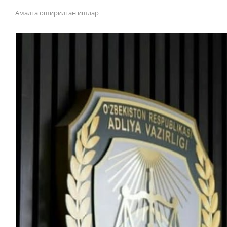
Амалга оширилган ишлар