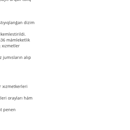
.
stıyıqlanǵan dizim
kemlestirildi.
436 mámleketlik
 xızmetler
 jumısların alıp
r xızmetkerleri
leri orayları hám
at penen