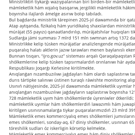
Ministrliktiń tiykarǵı wazıypalarınan biri birden-bir mámleketl
mámleketlik hám xojalıq basqarıw, jergilikli mámleketlik hákim
boyınsha ilajlardı ámelge asırıw bolıp tabıladı.
Bul baǵdarda ministrlik tárepinen 2025-jıl dawamında bir qatar
Atap aytqanda, fizikalıq hám yuridikalıq shaxslardan ministrlik
múrájat (55 payızı) qanaatlandırılıp, múrájatshılar huqıqları ti
Sudlarǵa jámi summası 7 mlrd 151 mln swmnan artıq 1372 dana d
Ministrlikke kelip túsken múrájatlar analizlengende múrájatlar
puqaralıq halatı aktlerin jazıw tarawları menen baylanıslı eken
Bunnan tısqarı, “ijro.gov.uz” sisteması arqalı Qaraqalpaqsta
shólkemlerine kelip túsken tapsırmalardıń orınlanıwı hár ayda 
Respublikası Joqarǵı Keńesine kiritilmekte.
Anıqlanǵan nızambuzılıwı jaǵdayları hám olardı saplastırıw t
durıs tártipke salınıwı ústinen turaqlı ráwishte monitoring alı
Usınıń nátiyjesinde, 2025-jıl dawamında mámleketlik uyımlar 
anıqlanǵan nızambuzılıwı jaǵdayların saplastırıw boyınsha 1217 
728 mámleketlik uyım hám shólkemlerde úyreniwler ótkerildi;
mámleketlik uyımlar hám shólkemlerdiń lawazımlı hám juwapker
kiritilgen usınısnamalarǵa tiykar puqaralarımızdıń 23 mlrd 391
Mámleketlik emes kommerciyalıq emes shólkemleri jumısları
emes shólkemleri, sonday-aq, 67 diniy shólkemler, usınnan 65 i
tóreshilik sudları óz iskerligin kórsetip kelmekte.
Mámleketlik emes kommerciyalıq emes hám diniy shólkemler men