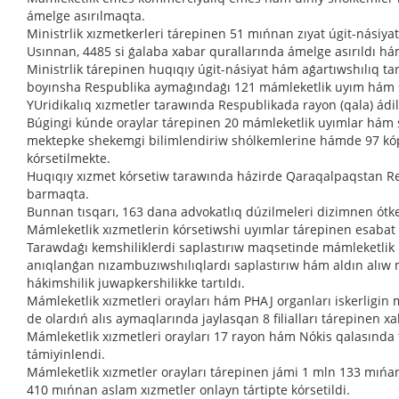
ámelge asırılmaqta.
Ministrlik xızmetkerleri tárepinen 51 mıńnan zıyat úgit-násiyat i
Usınnan, 4485 si ǵalaba xabar qurallarında ámelge asırıldı hám
Ministrlik tárepinen huqıqıy úgit-násiyat hám aǵartıwshılıq t
boyınsha Respublika aymaǵındaǵı 121 mámleketlik uyım hám sh
YUridikalıq xızmetler tarawında Respublikada rayon (qala) ádill
Búgingi kúnde oraylar tárepinen 20 mámleketlik uyımlar hám 
mektepke shekemgi bilimlendiriw shólkemlerine hámde 97 kóp 
kórsetilmekte.
Huqıqıy xızmet kórsetiw tarawında házirde Qaraqalpaqstan Res
barmaqta.
Bunnan tısqarı, 163 dana advokatlıq dúzilmeleri dizimnen ótkeri
Mámleketlik xızmetlerin kórsetiwshi uyımlar tárepinen esabat 
Tarawdaǵı kemshiliklerdi saplastırıw maqsetinde mámleketlik uy
anıqlanǵan nızambuzıwshılıqlardı saplastırıw hám aldın alıw m
hákimshilik juwapkershilikke tartıldı.
Mámleketlik xızmetleri orayları hám PHAJ organları iskerligi
de olardıń alıs aymaqlarında jaylasqan 8 filialları tárepinen x
Mámleketlik xızmetleri orayları 17 rayon hám Nókis qalasınd
támiyinlendi.
Mámleketlik xızmetler orayları tárepinen jámi 1 mln 133 mıńan
410 mıńnan aslam xızmetler onlayn tártipte kórsetildi.