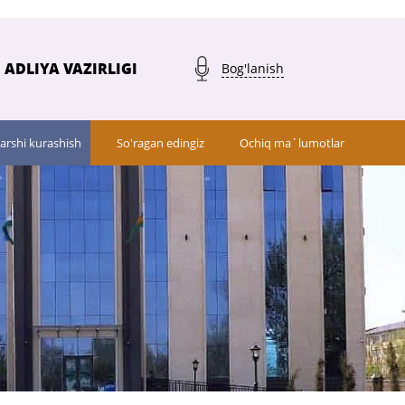
ADLIYA VAZIRLIGI
Bog'lanish
arshi kurashish
So'ragan edingiz
Ochiq ma`lumotlar