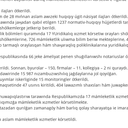
lajları ótkerildi.
 de 28 mıńnan aslam awızeki huqıqıy úgit-násiyat ilajları ótkerildi
arawında jaӊadan qabıl etilgen 1237 normativ-huqıqıy hújjetlerdi ta
ólkemlerge jetkerip berildi.
ik bólimleri quramında 17 YUridikalıq xızmet kórsetiw orayları shól
shólkemlerine, 726 mámleketlik ulıwma bilim beriw mekteplerine, 
tarmaqlı oraylasqan hám shaӊaraqlıq poliklinikalarına yuridikalıq
publikasında 66 jeke ámeliyat penen shuǵıllanıwshı notariuslar óz
ldi. Sonnan, byurolar – 150, firmalar – 11, kollegiya – 2 ni quraydı.
dawirinde 15 987 nızambuzıwshılıq jaǵdaylarına jol qoyılǵan.
ımlar iskerliginde 15 monitoringler ótkerildi,
aqsetinde 47 usınıs kiritildi, 404 lawazımlı shaxsları hám juwapke
n muwapıqlastırıw tarawında Respublikamızda 17 mámleketlik xızmet
alıqımızǵa mámleketlik xızmetler kórsetilmekte.
a tazadan qurılǵan zamanagóy hám barlıq qolay sharayatqa ie imar
 aslam mámleketlik xızmetler kórsetildi.