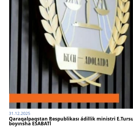
31.12.2025
Qaraqalpaqstan Respublikası ádillik ministri E.Turs
boyınsha ESABATÍ