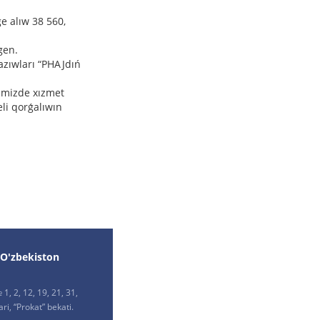
e alıw 38 560,
gen.
azıwları “PHAJdıń
gimizde xızmet
li qorǵalıwın
 O'zbekiston
1, 2, 12, 19, 21, 31,
ri, “Prokat” bekati.