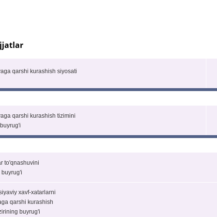
jatlar
yaga qarshi kurashish siyosati
yaga qarshi kurashish tizimini
 buyrug'i
nfaatlar to'qnashuvini
 buyrug'i
iyaviy xavf-xatarlarni
yaga qarshi kurashish
azirining buyrug'i