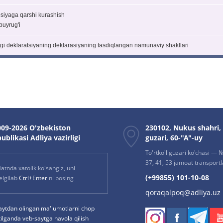
psiyaga qarshi kurashish
buyrug'i
gi deklaratsiyaning deklarasiyaning tasdiqlangan namunaviy shakllari
09-2026 O'zbekiston
230102, Nukus shahri,
ublikasi Adliya vazirligi
guzari, 60-"A"-uy
To'rtko'l guzari ko'chasi — № 
37, 41, 53 jamoat transportla
atnda xatolik ko'sangiz, uni
(+99855) 101-10-08
elgilab
Ctrl+Enter
ni bosing
qoraqalpoq@adliya.uz
aytdan olingan ma'lumotlarni chop
tilganda veb-saytga havola qilish