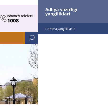
Adliya vazirligi
yangiliklari
Ishonch telefoni
1008
Hamma yangiliklar