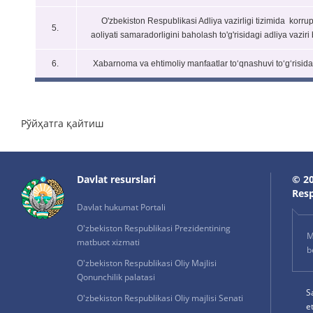
O'zbekiston Respublikasi Adliya vazirligi tizimida korru
5.
aoliyati samaradorligini baholash to'g'risidagi adliya vaziri 
6.
Xabarnoma va ehtimoliy manfaatlar to‘qnashuvi to‘g‘risida
Рўйҳатга қайтиш
Davlat resurslari
© 20
Resp
Davlat hukumat Portali
O'zbekiston Respublikasi Prezidentining
M
matbuot xizmati
b
O'zbekiston Respublikasi Oliy Majlisi
Qonunchilik palatasi
S
O'zbekiston Respublikasi Oliy majlisi Senati
e