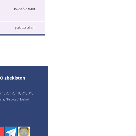
юклаб олиш
yuklab olish
 O'zbekiston
1, 2, 12, 19, 21, 31,
ri, “Prokat” bekati.