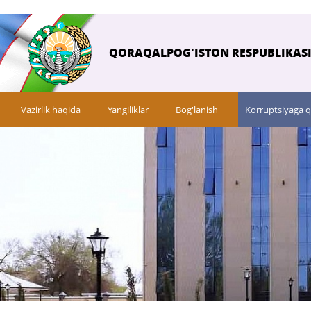
QORAQALPOG'ISTON RESPUBLIKASI 
Vazirlik haqida
Yangiliklar
Bog'lanish
Korruptsiyaga q