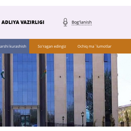
ADLIYA VAZIRLIGI
Bog'lanish
arshi kurashish
So'ragan edingiz
Ochiq ma`lumotlar