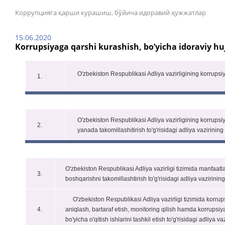
Коррупцияга қарши курашиш, бўйича идоравий ҳужжатлар
15.06.2020
Korrupsiyaga qarshi kurashish, boʼyicha idoraviy huj
O'zbekiston Respublikasi Adliya vazirligining korrupsi
1.
O'zbekiston Respublikasi Adliya vazirligining korrupsi
2.
yanada takomillashitirish to'g'risidagi adliya vazirining
O'zbekiston Respublikasi Adliya vazirligi tizimida ma
3.
boshqarishni takomillashtirish to'g'risidagi adliya vazirining
O'zbekiston Respublikasi Adliya vazirligi tizimida korrups
4.
aniqlash, bartaraf etish, monitoring qilish hamda korrupsi
bo'yicha o'qitish ishlarini tashkil etish to'g'risidagi adliya v