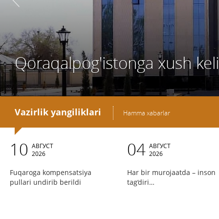
Qoraqalpog'istonga xush keli
Vazirlik yangiliklari
Hamma xabarlar
10
04
АВГУСТ
АВГУСТ
2026
2026
Fuqaroga kompensatsiya
Har bir murojaatda – inson
pullari undirib berildi
tag‘diri…