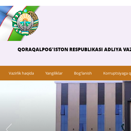
QORAQALPOG'ISTON RESPUBLIKASI ADLIYA VAZ
Vazirlik haqida
Yangiliklar
Bog'lanish
Korruptsiyaga q