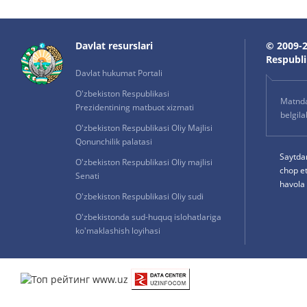
Davlat resurslari
© 2009-2
Respublik
Davlat hukumat Portali
O'zbekiston Respublikasi
Matnda 
Prezidentining matbuot xizmati
belgil
O'zbekiston Respublikasi Oliy Majlisi
Qonunchilik palatasi
Saytda
O'zbekiston Respublikasi Oliy majlisi
chop e
Senati
havola 
O'zbekiston Respublikasi Oliy sudi
O'zbekistonda sud-huquq islohatlariga
ko'maklashish loyihasi