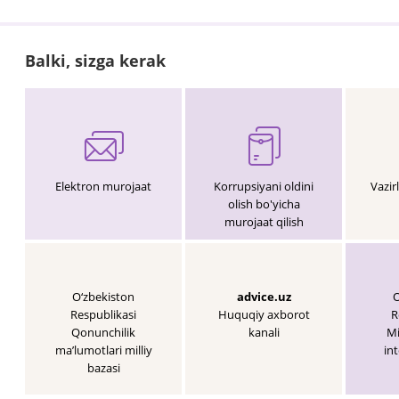
Balki, sizga kerak
Elektron murojaat
Korrupsiyani oldini
Vazir
olish bo'yicha
murojaat qilish
O‘zbekiston
advice.uz
O
Respublikasi
Huquqiy axborot
R
Qonunchilik
kanali
Mi
maʼlumotlari milliy
int
bazasi