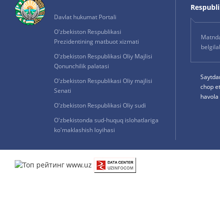
Respublik
Davlat hukumat Portali
O'zbekiston Respublikasi
Matnda 
Prezidentining matbuot xizmati
belgil
O'zbekiston Respublikasi Oliy Majlisi
Qonunchilik palatasi
Saytda
O'zbekiston Respublikasi Oliy majlisi
chop e
Senati
havola 
O'zbekiston Respublikasi Oliy sudi
O'zbekistonda sud-huquq islohatlariga
ko'maklashish loyihasi