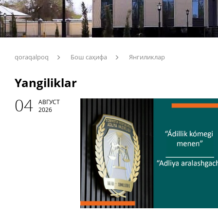
qoraqalpoq
Бош саҳифа
Янгиликлар
Yangiliklar
04
АВГУСТ
2026